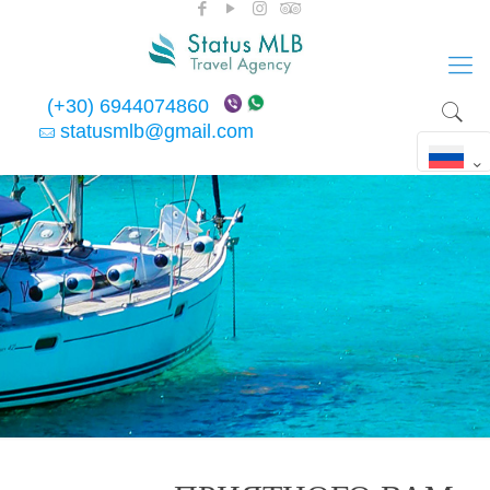
(+30) 6944074860
statusmlb@gmail.com