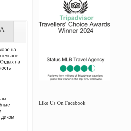
А
море на
ительное
 Отдых на
ность
вам
Like Us On Facebook
ебные
м
а диком