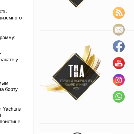
сть
диземного
грамму:
.
закате у
емым
на борту
 Yachts в
и
 поистине