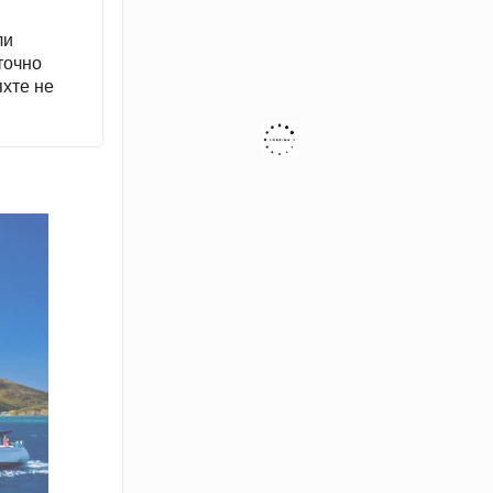
ли
точно
яхте не