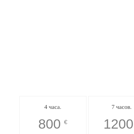
4 часа.
7 часов.
800
1200
€