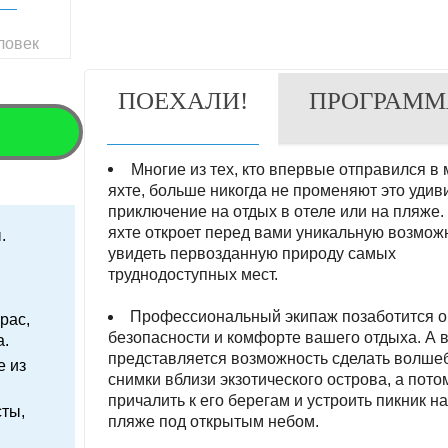
ловек
ПОЕХАЛИ!
ПРОГРАММ
Многие из тех, кто впервые отправился в 
яхте, больше никогда не променяют это удив
приключение на отдых в отеле или на пляже.
яхте откроет перед вами уникальную возмож
.
увидеть первозданную природу самых
труднодоступных мест.
Профессиональный экипаж позаботится о
рас,
безопасности и комфорте вашего отдыха. А 
а.
представляется возможность сделать волш
е из
снимки вблизи экзотического острова, а пото
причалить к его берегам и устроить пикник н
сты,
пляже под открытым небом.