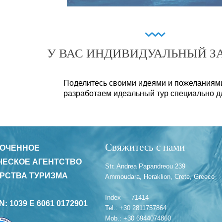
У ВАС ИНДИВИДУАЛЬНЫЙ З
Поделитесь своими идеями и пожеланиями
разработаем идеальный тур специально д
Свяжитесь с нами
ОЧЕННОЕ
ЧЕСКОЕ АГЕНТСТВО
Str. Andrea Papandreou 239
РСТВА ТУРИЗМА
Ammoudara, Heraklion, Crete, Greece
Index — 71414
N: 1039 E 6061 0172901
Tel.: +30 2811757864
Mob.: +30 6944074860