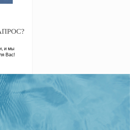
АПРОС?
, и мы
ля Вас!