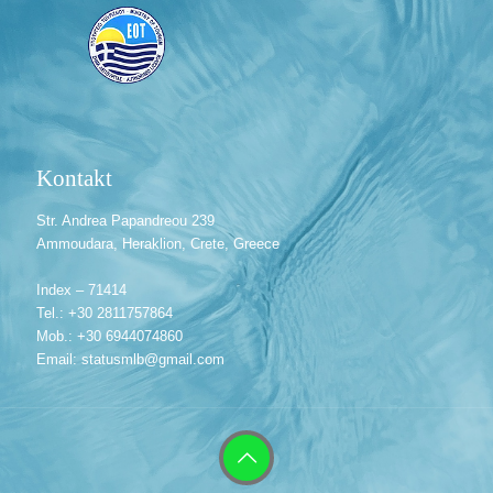
Kontakt
Str. Andrea Papandreou 239
Ammoudara, Heraklion, Crete, Greece
Index – 71414
Tel.: +30 2811757864
Mob.: +30 6944074860
Email: statusmlb@gmail.com