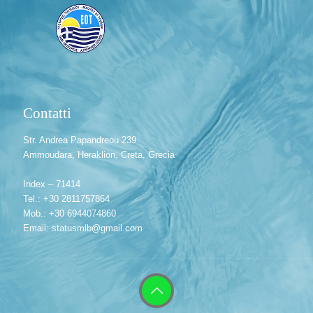
Contatti
Str. Andrea Papandreou 239
Ammoudara, Heraklion, Creta, Grecia
Index – 71414
Tel.: +30 2811757864
Mob.: +30 6944074860
Email: statusmlb@gmail.com