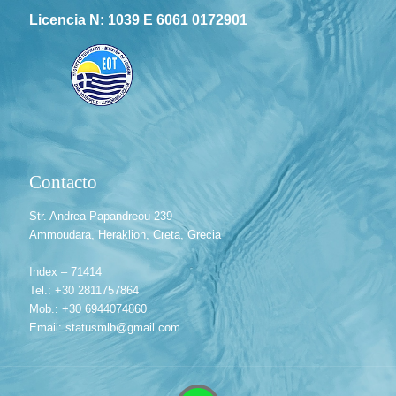
Licencia N: 1039 E 6061 0172901
Contacto
Str. Andrea Papandreou 239
Ammoudara, Heraklion, Creta, Grecia
Index – 71414
Tel.: +30 2811757864
Mob.: +30 6944074860
Email: statusmlb@gmail.com