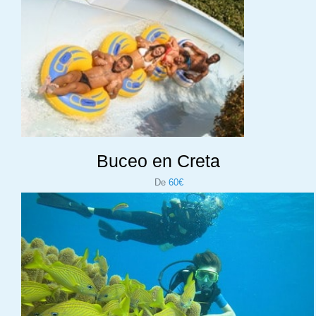
Buceo en Creta
De
60€