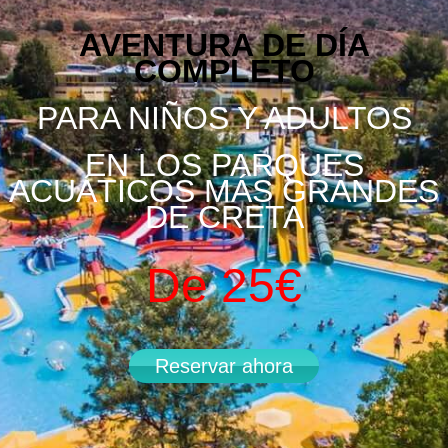
AVENTURA DE DÍA
COMPLETO
PARA NIÑOS Y ADULTOS
EN LOS PARQUES
ACUÁTICOS MÁS GRANDES
DE CRETA
De 25€
Reservar ahora