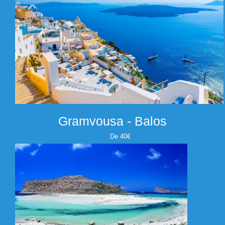
Gramvousa - Balos
De 40€