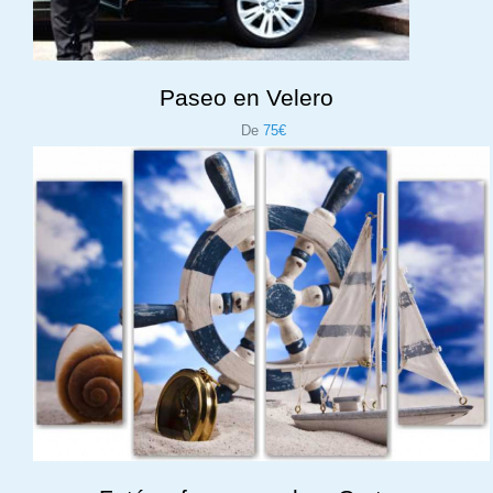
Paseo en Velero
De
75€