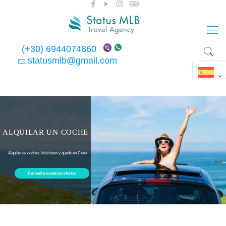
(+30) 6944074860
statusmlb@gmail.com
ALQUILAR UN COCHE
Alquiler de coches, bicicletas y quads en Creta
Consulta nuestras ofertas