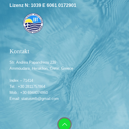
Lizenz N: 1039 E 6061 0172901
Kontakt
Str. Andrea Papandreou 239
Ammoudara, Heraklion, Crete, Greece
Index – 71414
Tel.: +30 2811757864
Mob.: +30 6944074860
Email: statusmlb@gmail.com