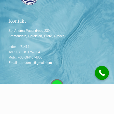
Kontakt
Str. Andrea Papandreou 239
Ammoudara, Heraklion, Crete, Greece
Index – 71414
Tel.: +30 2811757864
Mob.: +30 6944074860
Email: statusmlb@gmail.com
© 2013 Status MLB Travel Agency | Crete, Greece. All
Rights Reserved. Created by
Intelweb