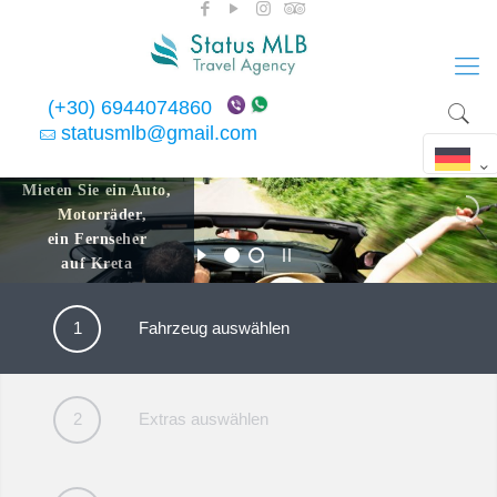
(+30) 6944074860
statusmlb@gmail.com
Mieten Sie ein Auto,
Motorräder,
ein Fernseher
auf Kreta
1
Fahrzeug auswählen
2
Extras auswählen