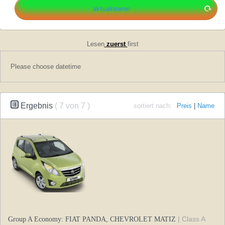
Lesen
zuerst
first
Please choose datetime
Ergebnis
( 7 von 7 )
sortiert nach:
Preis
|
Name
| Class A
Group A Economy: FIAT PANDA, CHEVROLET MATIZ