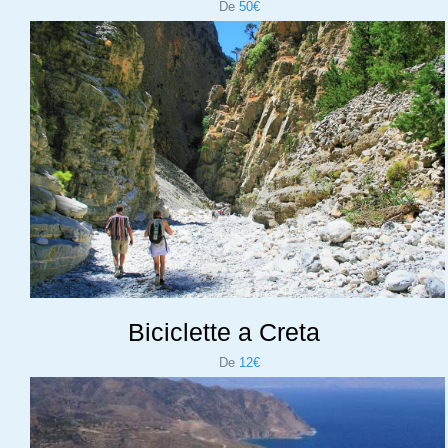
De
50€
Biciclette a Creta
De
12€