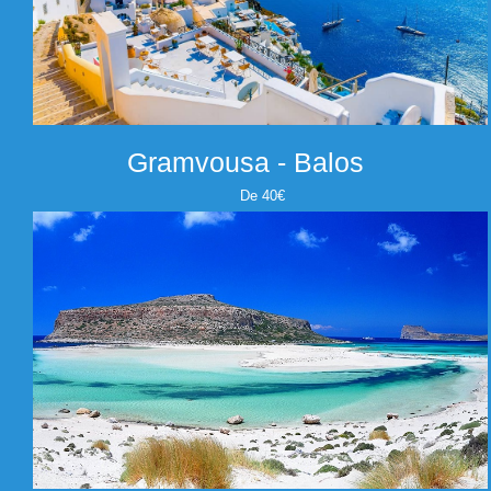
Gramvousa - Balos
De 40€