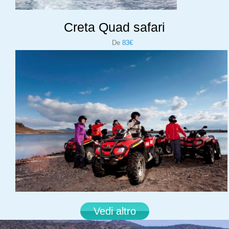
Creta Quad safari
De
83€
Vedi altro