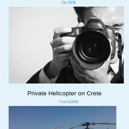
De
160€
Private Helicopter on Crete
From
1000€