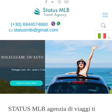
(+30) 6944074860
statusmlb@gmail.com
NOLEGGIARE UN'AUTO
Noleggio auto, bici, quad a Creta
Verifica le nostre offerte
STATUS MLB agenzia di viaggi ti