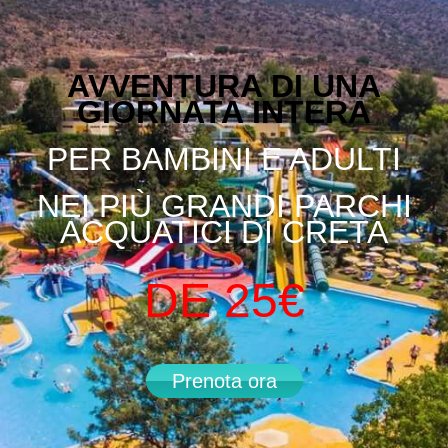
AVVENTURA DI UNA
GIORNATA INTERA
PER BAMBINI E ADULTI
NEI PIÙ GRANDI PARCHI
ACQUATICI DI CRETA
DE 25€
Prenota ora