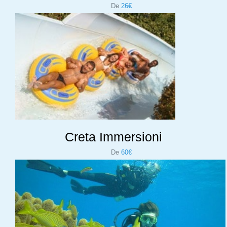
De
26€
Creta Immersioni
De
60€